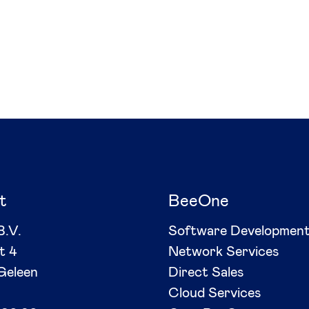
t
BeeOne
B.V.
Software Developmen
t 4
Network Services
Geleen
Direct Sales
Cloud Services