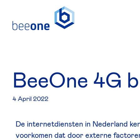
Skip
to
content
B
e
e
O
n
e
4
G
b
4 April 2022
De internetdiensten in Nederland ke
voorkomen dat door externe factoren