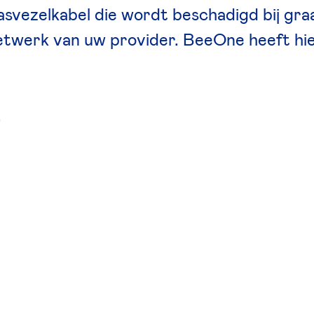
glasvezelkabel die wordt beschadigd bij g
t netwerk van uw provider. BeeOne heeft h
.