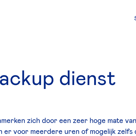
a
c
k
u
p
d
i
e
n
s
t
nmerken zich door een zeer hoge mate van
 er voor meerdere uren of mogelijk zelfs 