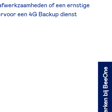
raafwerkzaamheden of een ernstige
iervoor een 4G Backup dienst
Werken bij BeeOne