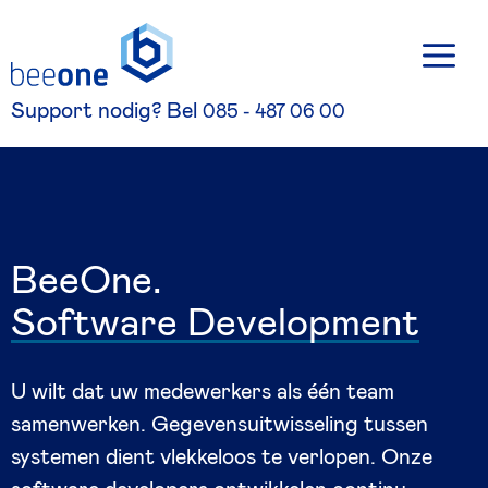
Skip
M
to
content
Support nodig? Bel
085 - 487 06 00
B
e
e
O
n
e
.
S
o
f
t
w
a
r
e
D
e
v
e
l
o
p
m
e
n
t
U wilt dat uw medewerkers als één team
samenwerken. Gegevensuitwisseling tussen
systemen dient vlekkeloos te verlopen. Onze