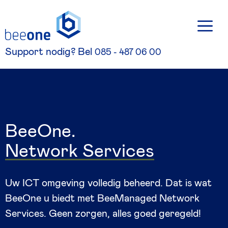
Skip
M
to
content
Support nodig? Bel
085 - 487 06 00
B
e
e
O
n
e
.
N
e
t
w
o
r
k
S
e
r
v
i
c
e
s
Uw ICT omgeving volledig beheerd. Dat is wat
BeeOne u biedt met BeeManaged Network
Services. Geen zorgen, alles goed geregeld!