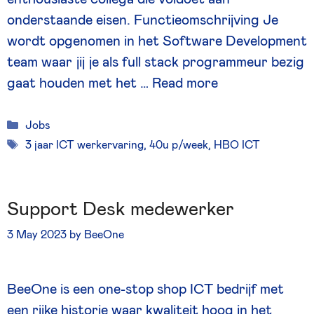
onderstaande eisen. Functieomschrijving Je
wordt opgenomen in het Software Development
team waar jij je als full stack programmeur bezig
gaat houden met het …
Read more
Categories
Jobs
Tags
3 jaar ICT werkervaring
,
40u p/week
,
HBO ICT
Support Desk medewerker
3 May 2023
by
BeeOne
BeeOne is een one-stop shop ICT bedrijf met
een rijke historie waar kwaliteit hoog in het