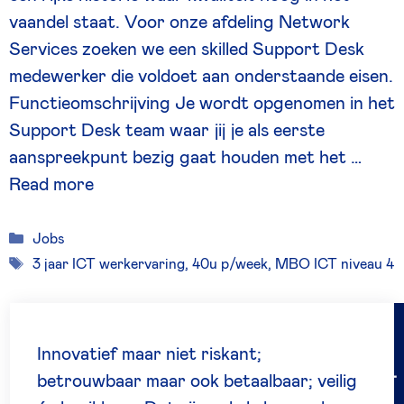
vaandel staat. Voor onze afdeling Network
Services zoeken we een skilled Support Desk
medewerker die voldoet aan onderstaande eisen.
Functieomschrijving Je wordt opgenomen in het
Support Desk team waar jij je als eerste
aanspreekpunt bezig gaat houden met het …
Read more
Categories
Jobs
Tags
3 jaar ICT werkervaring
,
40u p/week
,
MBO ICT niveau 4
Werken bij BeeOne
Innovatief maar niet riskant;
betrouwbaar maar ook betaalbaar; veilig