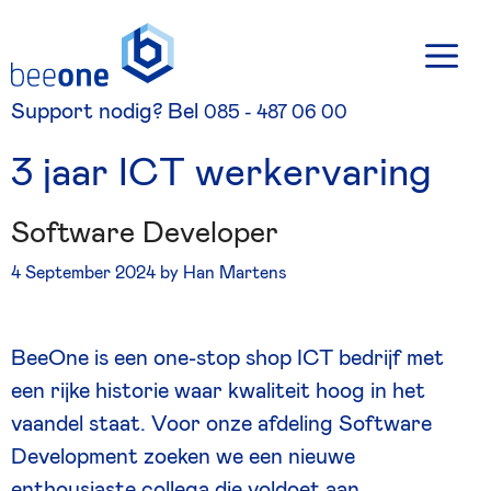
Skip
M
to
content
Support nodig? Bel
085 - 487 06 00
3
j
a
a
r
I
C
T
w
e
r
k
e
r
v
a
r
i
n
g
Software Developer
4 September 2024
by
Han Martens
BeeOne is een one-stop shop ICT bedrijf met
een rijke historie waar kwaliteit hoog in het
vaandel staat. Voor onze afdeling Software
Development zoeken we een nieuwe
enthousiaste collega die voldoet aan